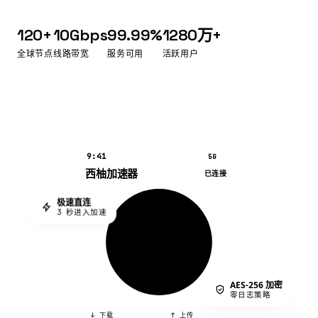
120+
10Gbps
99.99%
1280万+
全球节点
线路带宽
服务可用
活跃用户
9:41
5G
西柚加速器
已连接
极速直连
3 秒进入加速
AES-256 加密
零日志策略
↓ 下载
↑ 上传