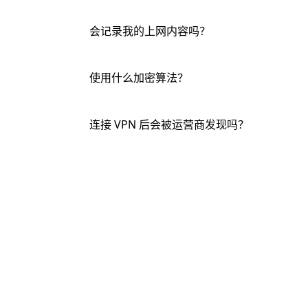
会记录我的上网内容吗？
不会。
我们采用严格的零日志策略：不记录访问的网
使用什么加密算法？
所有传输流量使用
或
AES-256-GCM
ChaCha20
连接 VPN 后会被运营商发现吗？
我们使用 TLS 1.3 + REALITY 等高级混
IP。
仍有疑问？
没找到答案，或希望获得 1 对 1 帮助？在
务，平均响应时间 3 分钟。