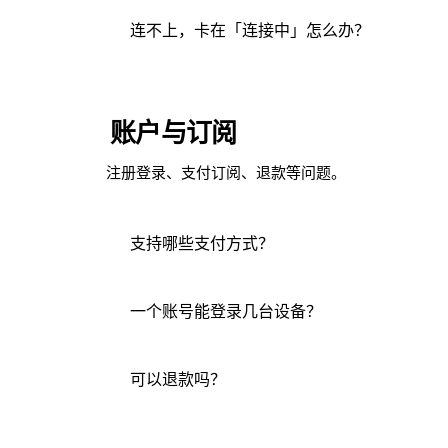
三步即可使用：
macOS 10.13+，Intel 与 Apple Silicon 原生
连不上，卡在「连接中」怎么办？
iOS 13+ / iPadOS 13+（需海外区 Apple ID
从
下载页
下载对应平台客户端并完成安装。
Android 7.0+，通过官方 APK 或 Google Pl
请依次尝试：
使用邮箱注册账号（或微信、Apple ID 一
打开应用，点击中央的圆形按钮即可连接，
切换至其他节点（推荐先试"智能选路"或香
账户与订阅
在设置中切换连接协议：
→
WireGuard
VL
注册登录、支付订阅、退款等问题。
关闭其他 VPN / 代理软件，避免冲突。
检查本地网络是否能访问
。
baidu.com
支持哪些支付方式？
我们支持：支付宝、微信支付、Apple 内购、PayPal、Str
一个账号能登录几台设备？
基础套餐 3 台、高级套餐 5 台、家庭套餐 10
可以退款吗？
购买后
7 天内
可无理由全额退款，且不限制使用量