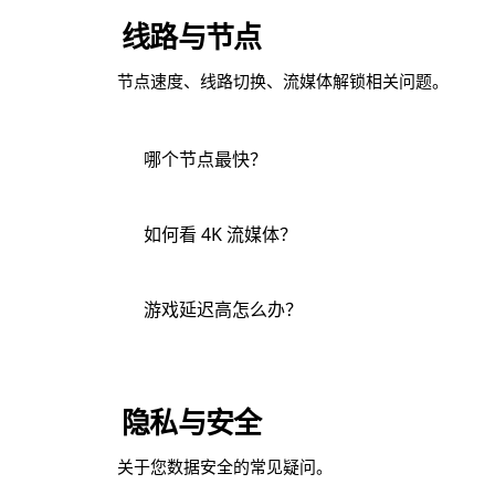
线路与节点
节点速度、线路切换、流媒体解锁相关问题。
哪个节点最快？
对于中国大陆用户，延迟从低到高通常为：
香港 
如何看 4K 流媒体？
户端使用"测速"功能实测。
使用"流媒体专线"节点（节点列表中带 🎬 标识）。这些
游戏延迟高怎么办？
HDR 无卡顿。
建议：
选择"游戏专线"节点，带 🎮 标识，经过游
隐私与安全
切换至
协议，延迟最低。
WireGuard
关于您数据安全的常见疑问。
在设置中启用"TUN 模式"，降低系统层级开