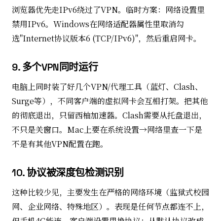
浏览器优先走IPv6绕过了VPN。临时方案：网络设置里
禁用IPv6。Windows在网络适配器属性里取消勾
选"Internet协议版本6 (TCP/IPv6)"，然后重启网卡。
9. 多个VPN同时运行
电脑上同时装了好几个VPN/代理工具（蓝灯、Clash、
Surge等），不同客户端的虚拟网卡会互相打架。把其他
的彻底退出，只留西柚加速器。Clash需要从托盘退出，
不只是关窗口。Mac上要在系统设置→网络里查一下是
不是有其他VPN配置在跑。
10. 协议被深度包检测识别
这种比较少见，主要发生在严格的网络环境（监狱式校园
网、企业网络、特殊地区）。表现是任何节点都连不上，
但手机4G能连。客户端设置里换协议：从默认协议改成