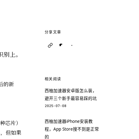
分享文章
识别上。
相关阅读
以后的新
西柚加速器安卓版怎么装，
避开三个新手最容易踩的坑
2025-07-08
西柚加速器iPhone安装教
两种芯片）
程，App Store搜不到是正常
本，但如果
的