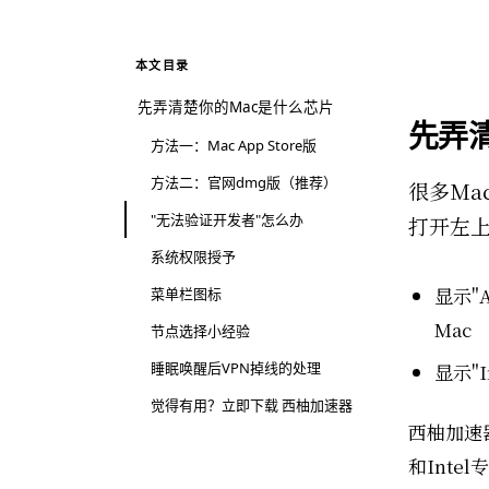
本文目录
先弄清楚你的Mac是什么芯片
先弄
方法一：Mac App Store版
方法二：官网dmg版（推荐）
很多Ma
"无法验证开发者"怎么办
打开左上
系统权限授予
显示"A
菜单栏图标
Mac
节点选择小经验
睡眠唤醒后VPN掉线的处理
显示"I
觉得有用？立即下载 西柚加速器
西柚加速器
和Int