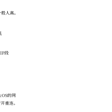
一般人高。
低
IP段
cOS的网
断开重连。