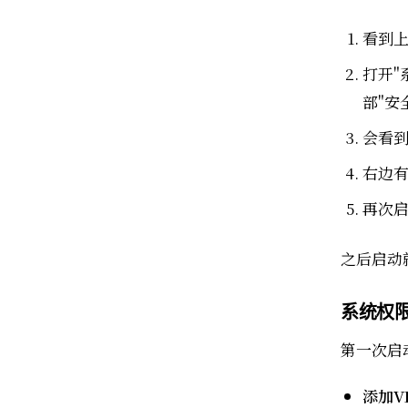
看到上
打开"
部"安
会看到
右边有
再次启
之后启动
系统权
第一次启
添加V