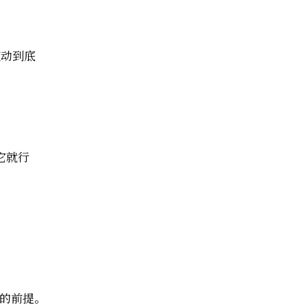
滚动到底
它就行
接的前提。