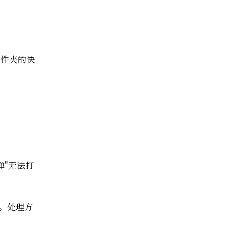
文件夹的快
会弹"无法打
制。处理方