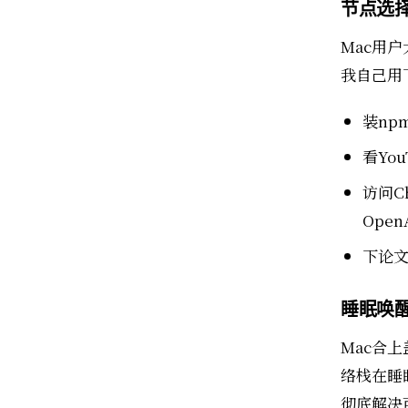
节点选
Mac用
我自己用
装np
看Yo
访问C
Ope
下论文（
睡眠唤醒
Mac合
络栈在睡
彻底解决