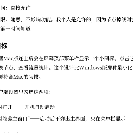
访问
：直接允许
权限
：随意，不影响功能。我个人是允许的，因为节点掉线时
能第一时间知道
图标
器Mac版连上后会在屏幕顶部菜单栏显示一个小图标。点击
换节点、查看流量统计。这个设计比Windows版那种最小
更符合Mac的习惯。
户端设置里勾选这两项：
时打开"——开机自动启动
时隐藏主窗口"——启动后不弹出主界面，只在菜单栏显示