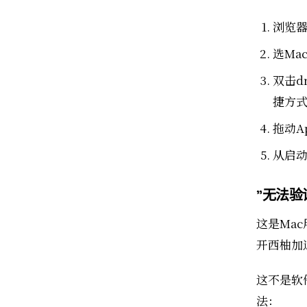
浏览
选Ma
双击d
捷方
拖动Ap
从启动
"无法验
这是Mac
开西柚加
这不是软件
法：