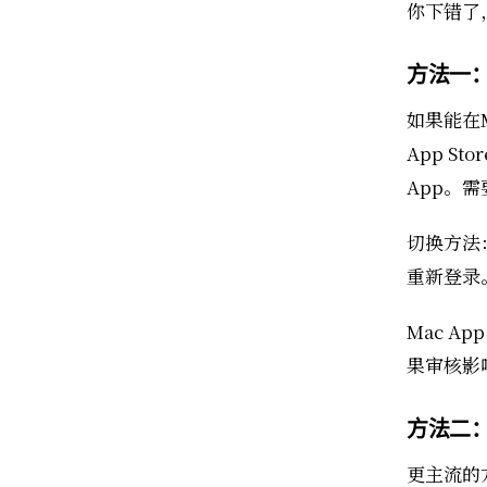
你下错了
方法一：M
如果能在M
App S
App。需
切换方法：打
重新登录
Mac A
果审核影
方法二：
更主流的