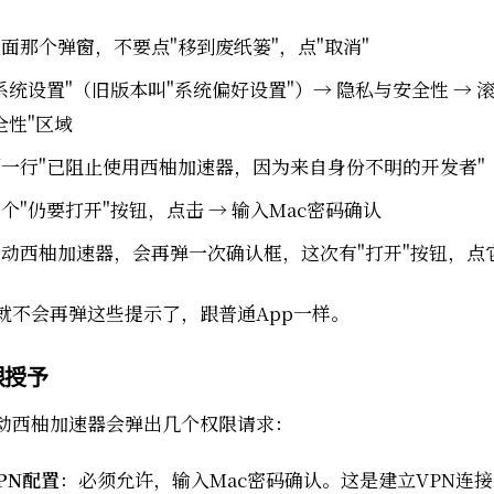
面那个弹窗，不要点"移到废纸篓"，点"取消"
系统设置"（旧版本叫"系统偏好设置"）→ 隐私与安全性 → 
全性"区域
一行"已阻止使用西柚加速器，因为来自身份不明的开发者"
个"仍要打开"按钮，点击 → 输入Mac密码确认
动西柚加速器，会再弹一次确认框，这次有"打开"按钮，点
就不会再弹这些提示了，跟普通App一样。
限授予
动西柚加速器会弹出几个权限请求：
PN配置
：必须允许，输入Mac密码确认。这是建立VPN连