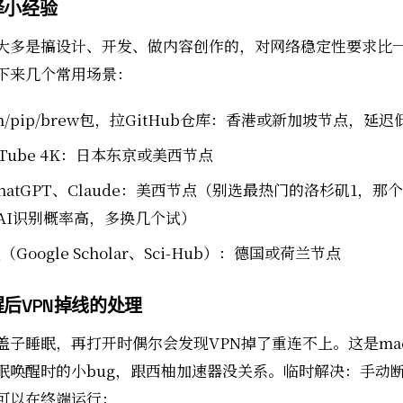
择小经验
户大多是搞设计、开发、做内容创作的，对网络稳定性要求比
下来几个常用场景：
m/pip/brew包，拉GitHub仓库：香港或新加坡节点，延迟
uTube 4K：日本东京或美西节点
hatGPT、Claude：美西节点（别选最热门的洛杉矶1，那个
nAI识别概率高，多换几个试）
Google Scholar、Sci-Hub）：德国或荷兰节点
后VPN掉线的处理
上盖子睡眠，再打开时偶尔会发现VPN掉了重连不上。这是ma
眠唤醒时的小bug，跟西柚加速器没关系。临时解决：手动
可以在终端运行：