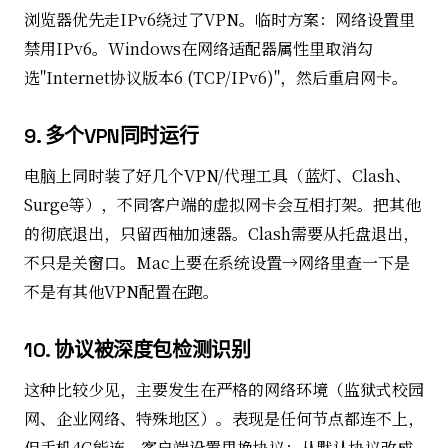
浏览器优先走IPv6绕过了VPN。临时方案：网络设置里
禁用IPv6。Windows在网络适配器属性里取消勾
选"Internet协议版本6 (TCP/IPv6)"，然后重启网卡。
9. 多个VPN同时运行
电脑上同时装了好几个VPN/代理工具（蓝灯、Clash、
Surge等），不同客户端的虚拟网卡会互相打架。把其他
的彻底退出，只留西柚加速器。Clash需要从托盘退出，
不只是关窗口。Mac上要在系统设置→网络里查一下是
不是有其他VPN配置在跑。
10. 协议被深度包检测识别
这种比较少见，主要发生在严格的网络环境（监狱式校园
网、企业网络、特殊地区）。表现是任何节点都连不上，
但手机4G能连。客户端设置里换协议：从默认协议改成